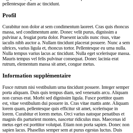
pellentesque diam ac tincidunt.
Profil
Curabitur non dolor at sem condimentum laoreet. Cras quis rhoncus
massa, sed condimentum ante. Donec velit purus, dignissim a
pulvinar a, feugiat porta dolor. Praesent iaculis nunc risus, vitae
iaculis nibh auctor a. Nullam tincidunt placerat posuere. Nunc a sem
ultrices, varius ligula et, rhoncus tortor. Pellentesque eu urna nulla.
Nulla tempus varius lacus ac tincidunt. Nulla eget scelerisque massa.
Mauris tempus vel felis pulvinar consequat. Donec lacinia erat
rutrum, elementum massa sit amet, congue metus.
Information supplémentaire
Fusce rutrum nisi vestibulum urna tincidunt posuere. Integer semper
porta aliquam. Duis quis tempus diam, sed venenatis arcu. Aliquam
non cursus erat. Morbi sed dignissim ligula. Fusce porttitor quam
est, vitae vestibulum dui posuere in. Cras vitae mattis ante. Aliquam
lorem quam, pellentesque quis efficitur sit amet, scelerisque in
lorem. Curabitur et lorem metus. Orci varius natoque penatibus et
magnis dis parturient montes, nascetur ridiculus mus. Maecenas id
metus eget est porttitor volutpat. Etiam non porta sapien. Donec non
sapien lacus. Phasellus semper sem at purus egestas luctus. Duis