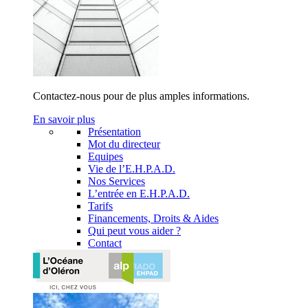
Contactez-nous pour de plus amples informations.
En savoir plus
Présentation
Mot du directeur
Equipes
Vie de l’E.H.P.A.D.
Nos Services
L’entrée en E.H.P.A.D.
Tarifs
Financements, Droits & Aides
Qui peut vous aider ?
Contact