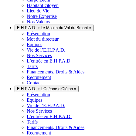
Habitant-citoyen
Lieu de Vie
Notre Expertise
Nos Valeurs
E.H.P.A.D. « Le Moulin du Val du Bruant »
Présentation
Mot du directeur
Equipes
Vie de l’E.H.P.A.D.
Nos Services
L’entrée en E.H.P.A.D.
Tarifs
Financements, Droits & Aides
Recrutement
Contact
E.H.P.A.D. « L’Océane d’Oléron »
Présentation
Equipes
Vie de l’E.H.P.A.D.
Nos Services
L’entrée en E.H.P.A.D.
Tarifs
Financements, Droits & Aides
Recrutement