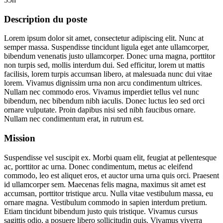
Description du poste
Lorem ipsum dolor sit amet, consectetur adipiscing elit. Nunc at
semper massa. Suspendisse tincidunt ligula eget ante ullamcorper,
bibendum venenatis justo ullamcorper. Donec urna magna, porttitor
non turpis sed, mollis interdum dui. Sed efficitur, lorem ut mattis
facilisis, lorem turpis accumsan libero, at malesuada nunc dui vitae
lorem. Vivamus dignissim urna non arcu condimentum ultrices.
Nullam nec commodo eros. Vivamus imperdiet tellus vel nunc
bibendum, nec bibendum nibh iaculis. Donec luctus leo sed orci
ornare vulputate. Proin dapibus nisi sed nibh faucibus ornare.
Nullam nec condimentum erat, in rutrum est.
Mission
Suspendisse vel suscipit ex. Morbi quam elit, feugiat at pellentesque
ac, porttitor ac urna. Donec condimentum, metus ac eleifend
commodo, leo est aliquet eros, et auctor urna urna quis orci. Praesent
id ullamcorper sem. Maecenas felis magna, maximus sit amet est
accumsan, porttitor tristique arcu. Nulla vitae vestibulum massa, eu
ornare magna. Vestibulum commodo in sapien interdum pretium.
Etiam tincidunt bibendum justo quis tristique. Vivamus cursus
sagittis odio, a posuere libero sollicitudin quis. Vivamus viverra