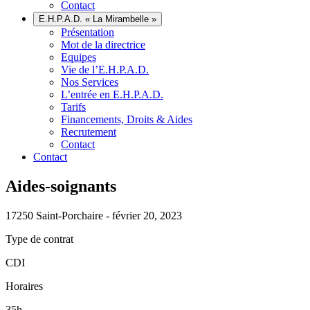
Contact
E.H.P.A.D. « La Mirambelle »
Présentation
Mot de la directrice
Equipes
Vie de l’E.H.P.A.D.
Nos Services
L’entrée en E.H.P.A.D.
Tarifs
Financements, Droits & Aides
Recrutement
Contact
Contact
Aides-soignants
17250 Saint-Porchaire - février 20, 2023
Type de contrat
CDI
Horaires
35h