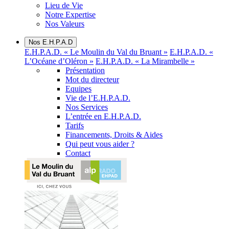
Lieu de Vie
Notre Expertise
Nos Valeurs
Nos E.H.P.A.D
E.H.P.A.D. « Le Moulin du Val du Bruant »
E.H.P.A.D. «
L’Océane d’Oléron »
E.H.P.A.D. « La Mirambelle »
Présentation
Mot du directeur
Equipes
Vie de l’E.H.P.A.D.
Nos Services
L’entrée en E.H.P.A.D.
Tarifs
Financements, Droits & Aides
Qui peut vous aider ?
Contact