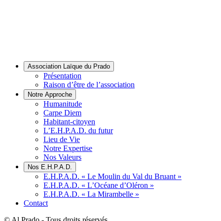
Association Laïque du Prado
Présentation
Raison d’être de l’association
Notre Approche
Humanitude
Carpe Diem
Habitant-citoyen
L’E.H.P.A.D. du futur
Lieu de Vie
Notre Expertise
Nos Valeurs
Nos E.H.P.A.D.
E.H.P.A.D. « Le Moulin du Val du Bruant »
E.H.P.A.D. « L’Océane d’Oléron »
E.H.P.A.D. « La Mirambelle »
Contact
© Al Prado - Tous droits réservés