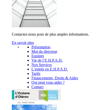
Contactez-nous pour de plus amples informations.
En savoir plus
Présentation
Mot du directeur
Equipes
Vie de l’E.H.P.A.D.
Nos Services
L’entrée en E.H.P.A.D.
Tarifs
Financements, Droits & Aides
Qui peut vous aider ?
Contact