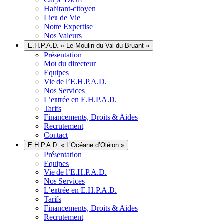
Habitant-citoyen
Lieu de Vie
Notre Expertise
Nos Valeurs
E.H.P.A.D. « Le Moulin du Val du Bruant »
Présentation
Mot du directeur
Equipes
Vie de l’E.H.P.A.D.
Nos Services
L’entrée en E.H.P.A.D.
Tarifs
Financements, Droits & Aides
Recrutement
Contact
E.H.P.A.D. « L’Océane d’Oléron »
Présentation
Equipes
Vie de l’E.H.P.A.D.
Nos Services
L’entrée en E.H.P.A.D.
Tarifs
Financements, Droits & Aides
Recrutement