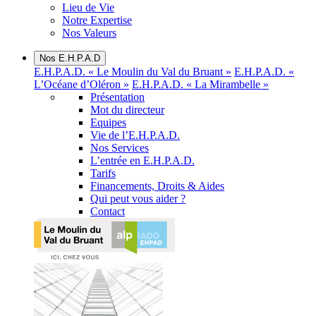
Lieu de Vie
Notre Expertise
Nos Valeurs
Nos E.H.P.A.D
E.H.P.A.D. « Le Moulin du Val du Bruant »
E.H.P.A.D. «
L’Océane d’Oléron »
E.H.P.A.D. « La Mirambelle »
Présentation
Mot du directeur
Equipes
Vie de l’E.H.P.A.D.
Nos Services
L’entrée en E.H.P.A.D.
Tarifs
Financements, Droits & Aides
Qui peut vous aider ?
Contact