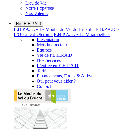
Lieu de Vie
Notre Expertise
Nos Valeurs
Nos E.H.P.A.D
E.H.P.A.D. « Le Moulin du Val du Bruant »
E.H.P.A.D. «
L’Océane d’Oléron »
E.H.P.A.D. « La Mirambelle »
Présentation
Mot du directeur
Equipes
Vie de l’E.H.P.A.D.
Nos Services
L’entrée en E.H.P.A.D.
Tarifs
Financements, Droits & Aides
Qui peut vous aider ?
Contact