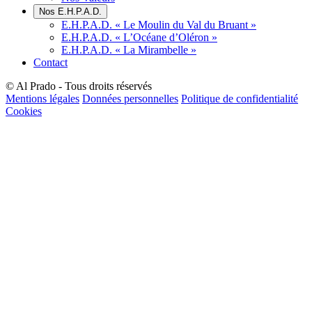
Nos E.H.P.A.D.
E.H.P.A.D. « Le Moulin du Val du Bruant »
E.H.P.A.D. « L’Océane d’Oléron »
E.H.P.A.D. « La Mirambelle »
Contact
© Al Prado - Tous droits réservés
Mentions légales
Données personnelles
Politique de confidentialité
Cookies