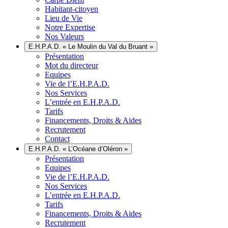
Habitant-citoyen
Lieu de Vie
Notre Expertise
Nos Valeurs
E.H.P.A.D. « Le Moulin du Val du Bruant »
Présentation
Mot du directeur
Equipes
Vie de l’E.H.P.A.D.
Nos Services
L’entrée en E.H.P.A.D.
Tarifs
Financements, Droits & Aides
Recrutement
Contact
E.H.P.A.D. « L’Océane d’Oléron »
Présentation
Equipes
Vie de l’E.H.P.A.D.
Nos Services
L’entrée en E.H.P.A.D.
Tarifs
Financements, Droits & Aides
Recrutement