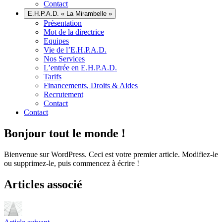
Contact
E.H.P.A.D. « La Mirambelle »
Présentation
Mot de la directrice
Equipes
Vie de l’E.H.P.A.D.
Nos Services
L’entrée en E.H.P.A.D.
Tarifs
Financements, Droits & Aides
Recrutement
Contact
Contact
Bonjour tout le monde !
Bienvenue sur WordPress. Ceci est votre premier article. Modifiez-le
ou supprimez-le, puis commencez à écrire !
Articles associé