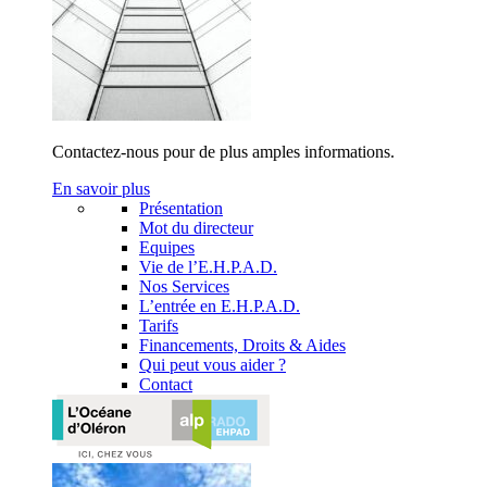
Contactez-nous pour de plus amples informations.
En savoir plus
Présentation
Mot du directeur
Equipes
Vie de l’E.H.P.A.D.
Nos Services
L’entrée en E.H.P.A.D.
Tarifs
Financements, Droits & Aides
Qui peut vous aider ?
Contact